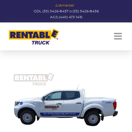
¡Llámanos!
GDL (33) 3426-8437 o (33) 3426-8436
AGS (449) 473 1415