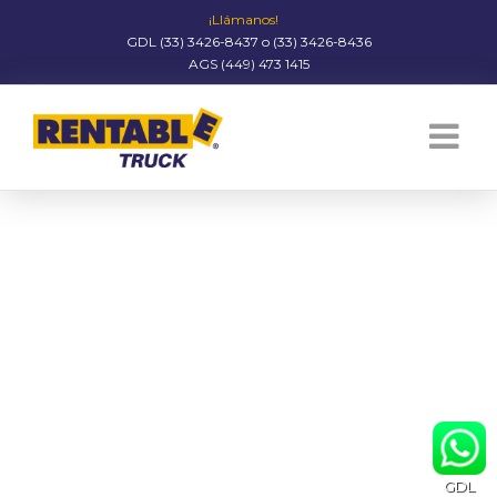
¡Llámanos!
GDL (33) 3426-8437 o (33) 3426-8436
AGS (449) 473 1415
GDL